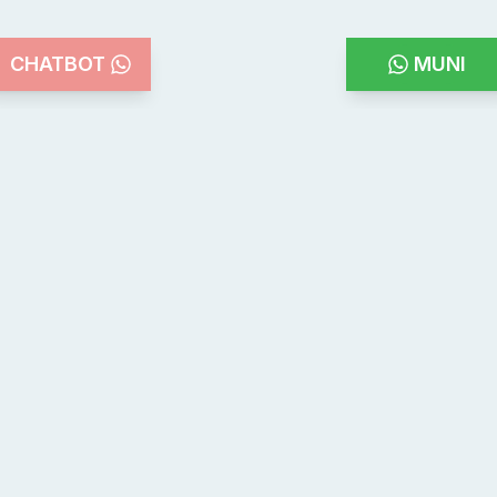
CHATBOT
MUNI
Teléfonos de emergencia
100
101
103
107
Bomberos
Policia
Defensa Civil
Emergencias
Médicas