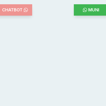
CHATBOT
MUNI
Teléfonos de emergencia
100
101
103
107
Bomberos
Policia
Defensa Civil
Emergencias
Médicas
144
132
136
147